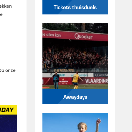
lekken
Tickets thuisduels
te
 Op onze
Awaydays