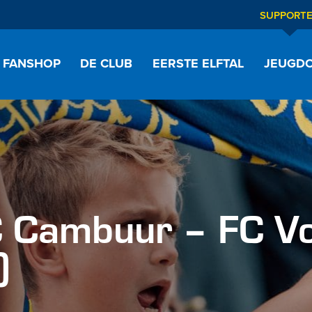
SUPPORT
FANSHOP
DE CLUB
EERSTE ELFTAL
JEUGDO
 Cambuur – FC V
)