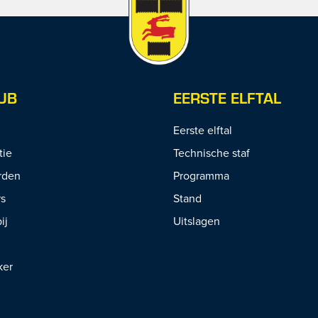
UB
EERSTE ELFTAL
Eerste elftal
tie
Technische staf
rden
Programma
rs
Stand
ij
Uitslagen
ker