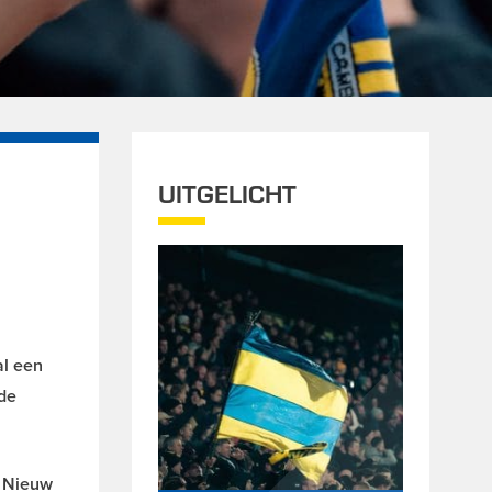
UITGELICHT
al een
de
. Nieuw