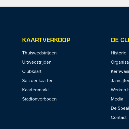
KAARTVERKOOP
DE CL
Thuiswedstrijden
Historie
Uitwedstrijden
Organisa
Clubkaart
Kernwaa
Seizoenkaarten
Jaarcijfe
Kaartenmarkt
Werken b
Stadionverboden
Media
De Spea
Contact