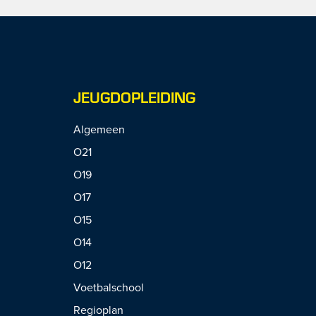
JEUGDOPLEIDING
Algemeen
O21
O19
O17
O15
O14
O12
Voetbalschool
Regioplan