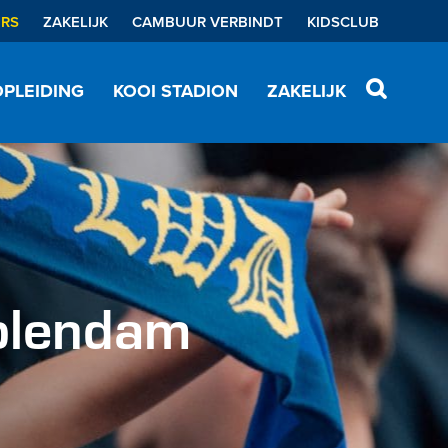
ERS
ZAKELIJK
CAMBUUR VERBINDT
KIDSCLUB
PLEIDING
KOOI STADION
ZAKELIJK
olendam