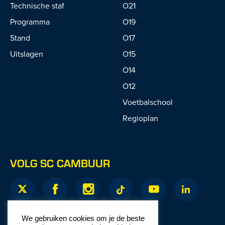
Technische staf
O21
Programma
O19
Stand
O17
Uitslagen
O15
O14
O12
Voetbalschool
Regioplan
VOLG SC CAMBUUR
We gebruiken cookies om je de beste