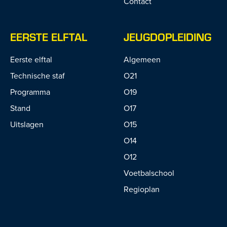
Contact
EERSTE ELFTAL
JEUGDOPLEIDING
Eerste elftal
Algemeen
Technische staf
O21
Programma
O19
Stand
O17
Uitslagen
O15
O14
O12
Voetbalschool
Regioplan