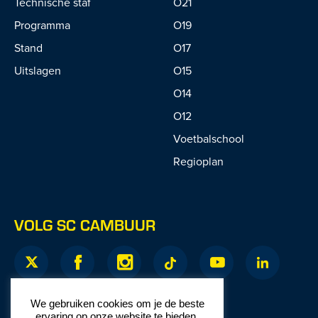
Technische staf
O21
Programma
O19
Stand
O17
Uitslagen
O15
O14
O12
Voetbalschool
Regioplan
VOLG SC CAMBUUR
We gebruiken cookies om je de beste
ervaring op onze website te bieden.