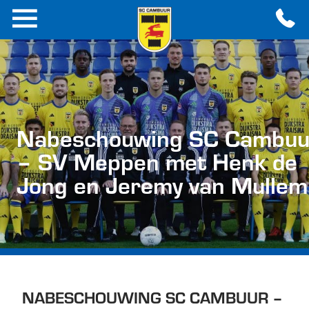
Nabeschouwing SC Cambuu
– SV Meppen met Henk de
Jong en Jeremy van Mullem
NABESCHOUWING SC CAMBUUR –