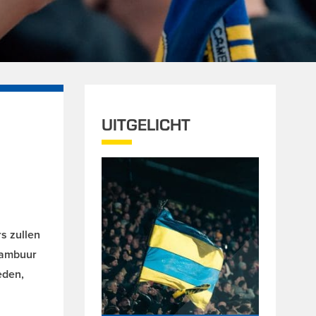
UITGELICHT
s zullen
 Cambuur
eden,