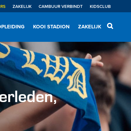
ERS
ZAKELIJK
CAMBUUR VERBINDT
KIDSCLUB
PLEIDING
KOOI STADION
ZAKELIJK
erleden,