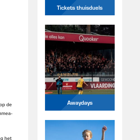
Tickets thuisduels
Awaydays
op de
chmea-
g het