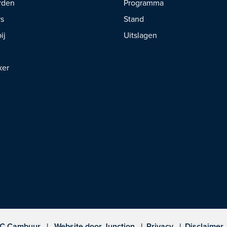
rden
Programma
rs
Stand
ij
Uitslagen
ker
SC Cambuur
|
Website door
Junction
|
Privacy
|
Disclaimer