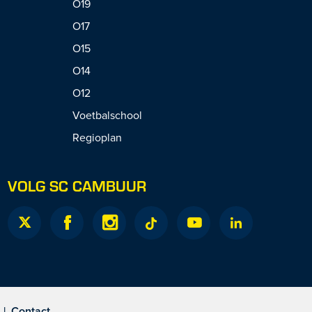
O19
O17
O15
O14
O12
Voetbalschool
Regioplan
VOLG SC CAMBUUR
|
Contact