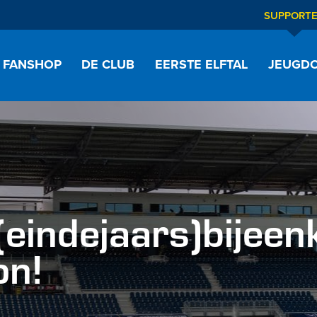
SUPPORT
FANSHOP
DE CLUB
EERSTE ELFTAL
JEUGDO
eindejaars)bijeen
on!