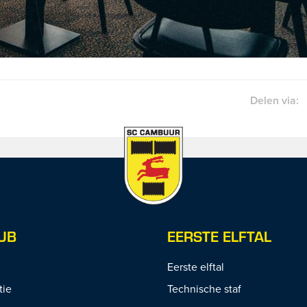
Delen via:
UB
EERSTE ELFTAL
Eerste elftal
tie
Technische staf