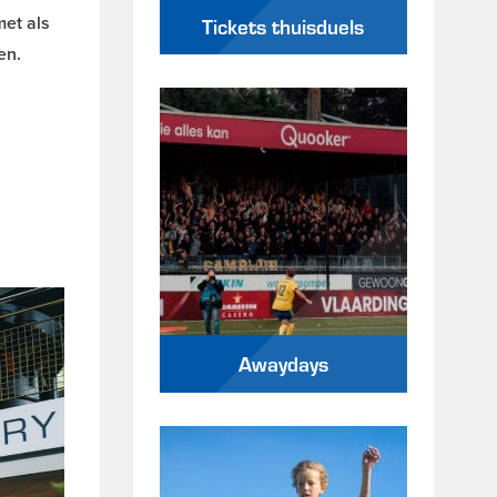
met als
Tickets thuisduels
en.
Awaydays