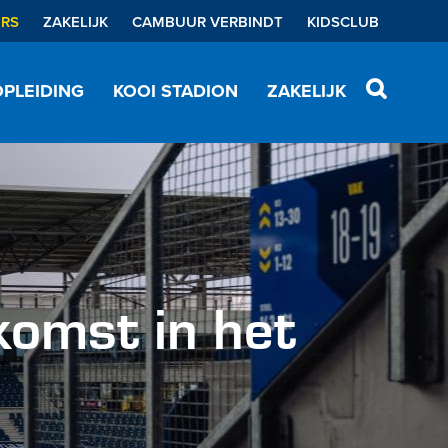
ERS
ZAKELIJK
CAMBUUR VERBINDT
KIDSCLUB
PLEIDING
KOOI STADION
ZAKELIJK
komst in het