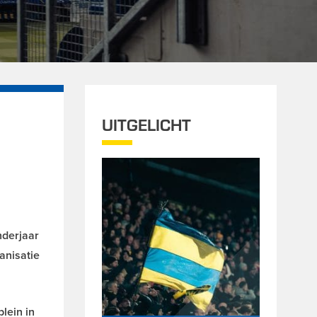
UITGELICHT
nderjaar
anisatie
lein in