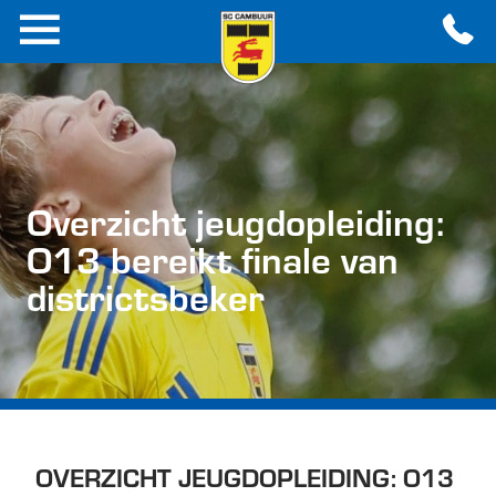
Overzicht jeugdopleiding:
O13 bereikt finale van
districtsbeker
OVERZICHT JEUGDOPLEIDING: O13