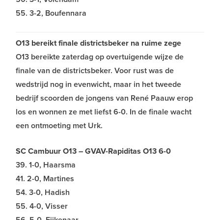
55. 3-2, Boufennara
O13 bereikt finale districtsbeker na ruime zege
O13 bereikte zaterdag op overtuigende wijze de
finale van de districtsbeker. Voor rust was de
wedstrijd nog in evenwicht, maar in het tweede
bedrijf scoorden de jongens van René Paauw erop
los en wonnen ze met liefst 6-0. In de finale wacht
een ontmoeting met Urk.
SC Cambuur O13 – GVAV-Rapiditas O13
6-0
39. 1-0, Haarsma
41. 2-0, Martines
54. 3-0, Hadish
55. 4-0, Visser
56. 5-0, Eijkenaar