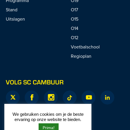
Programma
O19
Stand
O17
Uitslagen
O15
O14
O12
Voetbalschool
Regioplan
VOLG SC CAMBUUR
We gebruiken cookies om je de beste
ervaring op onze website te bieden.
Prima!