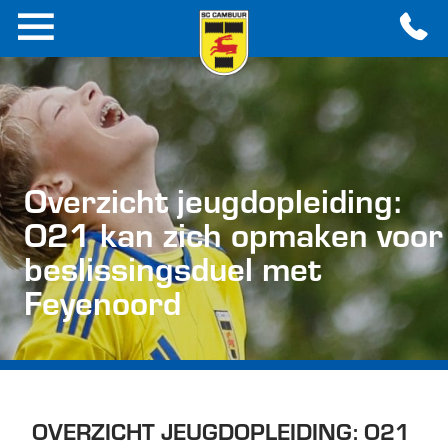
Overzicht jeugdopleiding:
O21 kan zich opmaken voor
beslissingsduel met
Feyenoord
OVERZICHT JEUGDOPLEIDING: O21