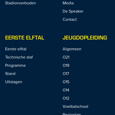
Stadionverboden
Media
De Speaker
Contact
EERSTE ELFTAL
JEUGDOPLEIDING
Eerste elftal
Algemeen
Technische staf
O21
Programma
O19
Stand
O17
Uitslagen
O15
O14
O12
Voetbalschool
Regioplan