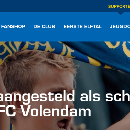
SUPPORT
FANSHOP
DE CLUB
EERSTE ELFTAL
JEUGDO
aangesteld als sch
FC Volendam