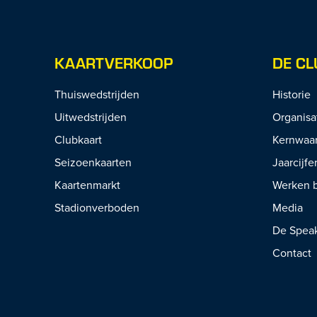
KAARTVERKOOP
DE CL
Thuiswedstrijden
Historie
Uitwedstrijden
Organisa
Clubkaart
Kernwaa
Seizoenkaarten
Jaarcijfe
Kaartenmarkt
Werken b
Stadionverboden
Media
De Spea
Contact