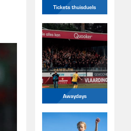
Tickets thuisduels
Awaydays