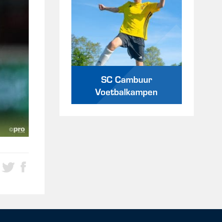
SC Cambuur
Voetbalkampen