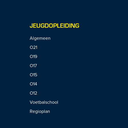
JEUGDOPLEIDING
Algemeen
O21
O19
O17
O15
O14
O12
Voetbalschool
Regioplan