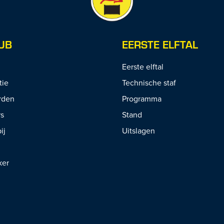
UB
EERSTE ELFTAL
Eerste elftal
tie
Technische staf
rden
Programma
rs
Stand
ij
Uitslagen
ker