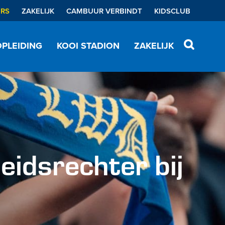
ERS
ZAKELIJK
CAMBUUR VERBINDT
KIDSCLUB
PLEIDING
KOOI STADION
ZAKELIJK
eidsrechter bij