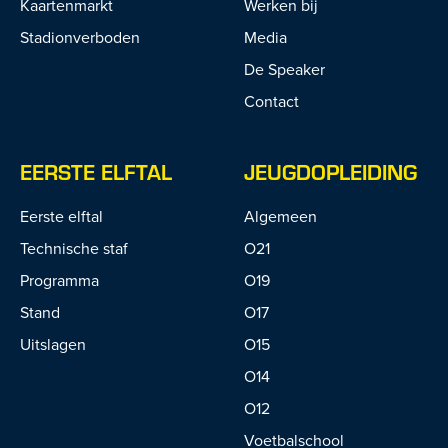
Kaartenmarkt
Werken bij
Stadionverboden
Media
De Speaker
Contact
EERSTE ELFTAL
JEUGDOPLEIDING
Eerste elftal
Algemeen
Technische staf
O21
Programma
O19
Stand
O17
Uitslagen
O15
O14
O12
Voetbalschool