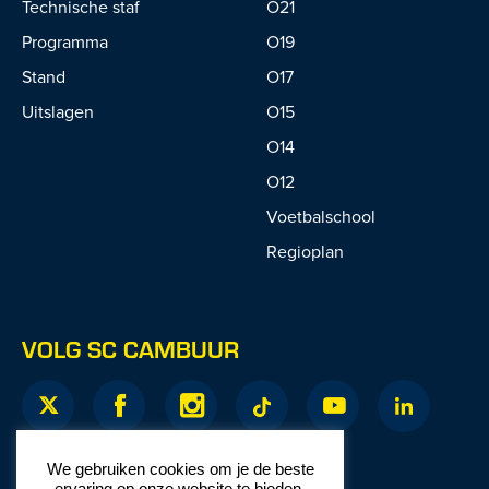
Technische staf
O21
Programma
O19
Stand
O17
Uitslagen
O15
O14
O12
Voetbalschool
Regioplan
VOLG SC CAMBUUR
We gebruiken cookies om je de beste
ervaring op onze website te bieden.