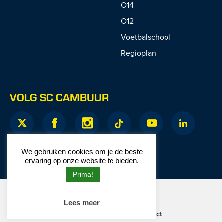
O14
O12
Voetbalschool
Regioplan
VOLG SC CAMBUUR
We gebruiken cookies om je de beste
ervaring op onze website te bieden.
Prima!
© 2026 SC Cambuur
Lees meer
Website door
Junction
Privacy
|
Disclaimer
|
Contact