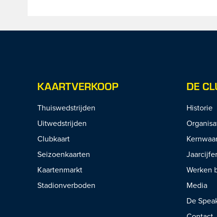
KAARTVERKOOP
DE CL
Thuiswedstrijden
Historie
Uitwedstrijden
Organisa
Clubkaart
Kernwaa
Seizoenkaarten
Jaarcijfe
Kaartenmarkt
Werken b
Stadionverboden
Media
De Spea
Contact