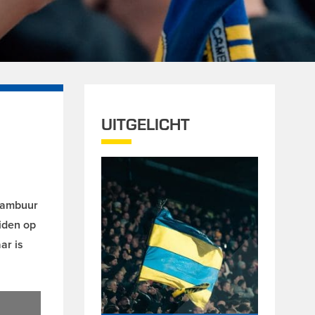
UITGELICHT
 Cambuur
iden op
ar is