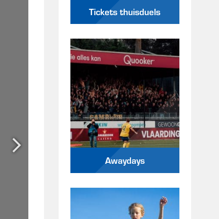
Tickets thuisduels
Awaydays