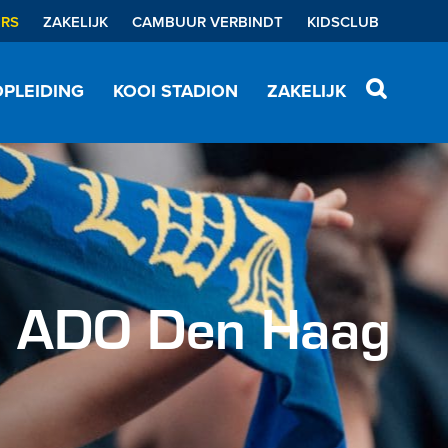
ERS
ZAKELIJK
CAMBUUR VERBINDT
KIDSCLUB
PLEIDING
KOOI STADION
ZAKELIJK
– ADO Den Haag