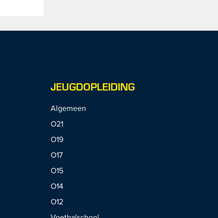
JEUGDOPLEIDING
Algemeen
O21
O19
O17
O15
O14
O12
Voetbalschool