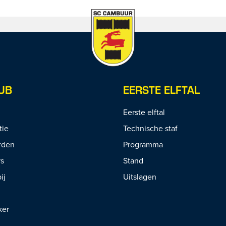
UB
EERSTE ELFTAL
Eerste elftal
tie
Technische staf
rden
Programma
rs
Stand
ij
Uitslagen
ker