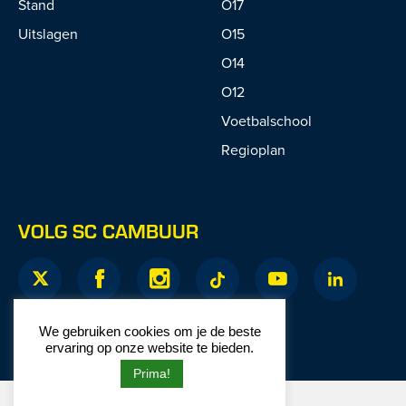
Stand
O17
Uitslagen
O15
O14
O12
Voetbalschool
Regioplan
VOLG SC CAMBUUR
We gebruiken cookies om je de beste
ervaring op onze website te bieden.
Prima!