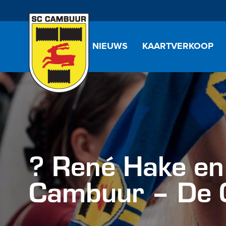
NIEUWS
KAARTVERKOOP
? René Hake en
Cambuur – De 