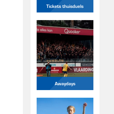
Tickets thuisduels
Awaydays