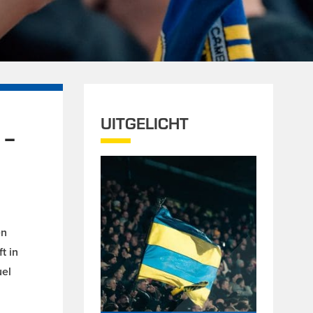
UITGELICHT
 –
en
t in
uel