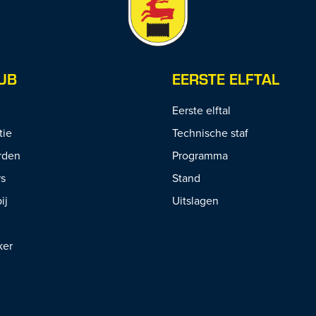
UB
EERSTE ELFTAL
Eerste elftal
tie
Technische staf
rden
Programma
rs
Stand
ij
Uitslagen
ker