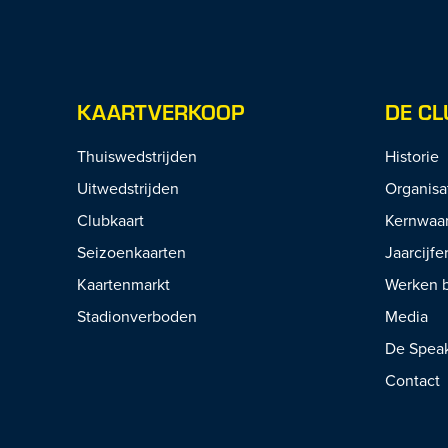
KAARTVERKOOP
DE CL
Thuiswedstrijden
Historie
Uitwedstrijden
Organisa
Clubkaart
Kernwaa
Seizoenkaarten
Jaarcijfe
Kaartenmarkt
Werken b
Stadionverboden
Media
De Spea
Contact