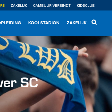
ERS
ZAKELIJK
CAMBUUR VERBINDT
KIDSCLUB
PLEIDING
KOOI STADION
ZAKELIJK
ver SC