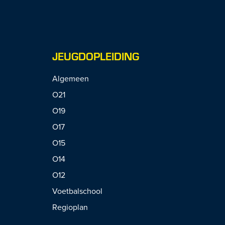
JEUGDOPLEIDING
Algemeen
O21
O19
O17
O15
O14
O12
Voetbalschool
Regioplan