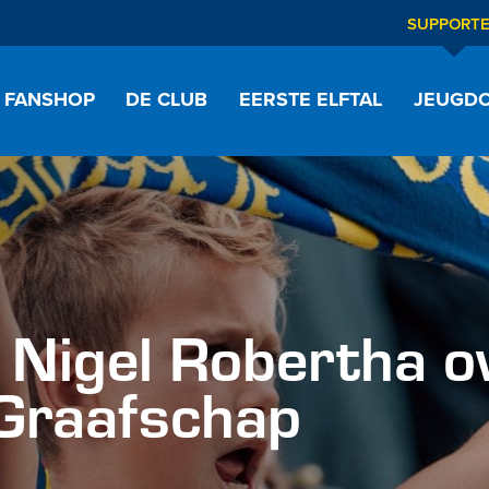
SUPPORT
FANSHOP
DE CLUB
EERSTE ELFTAL
JEUGDO
 Nigel Robertha o
Graafschap