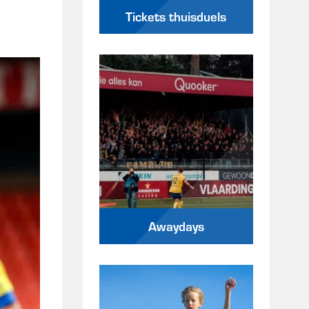
Tickets thuisduels
Awaydays