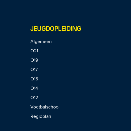
JEUGDOPLEIDING
Algemeen
O21
O19
O17
O15
O14
O12
Voetbalschool
Regioplan