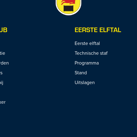
UB
EERSTE ELFTAL
Eerste elftal
tie
Technische staf
rden
Programma
rs
Stand
ij
Uitslagen
ker