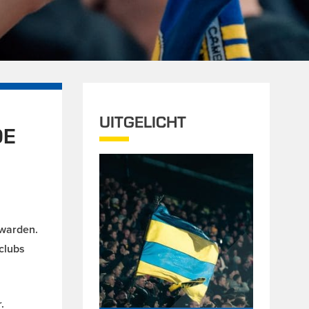
UITGELICHT
DE
uwarden.
clubs
.