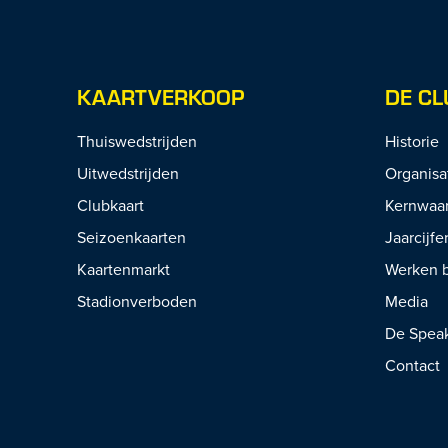
KAARTVERKOOP
DE CL
Thuiswedstrijden
Historie
Uitwedstrijden
Organisa
Clubkaart
Kernwaa
Seizoenkaarten
Jaarcijfe
Kaartenmarkt
Werken b
Stadionverboden
Media
De Spea
Contact