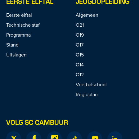
EERSTE ELFTAL
JEUGDOPLEIDING
Eerste elftal
Algemeen
Technische staf
O21
Programma
O19
Stand
O17
Uitslagen
O15
O14
O12
Voetbalschool
Regioplan
VOLG SC CAMBUUR