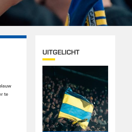
UITGELICHT
blauw
r te