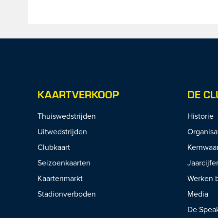
KAARTVERKOOP
DE CL
Thuiswedstrijden
Historie
Uitwedstrijden
Organisa
Clubkaart
Kernwaa
Seizoenkaarten
Jaarcijfe
Kaartenmarkt
Werken b
Stadionverboden
Media
De Spea