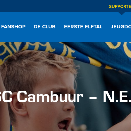
SUPPORT
FANSHOP
DE CLUB
EERSTE ELFTAL
JEUGDO
C Cambuur – N.E.C