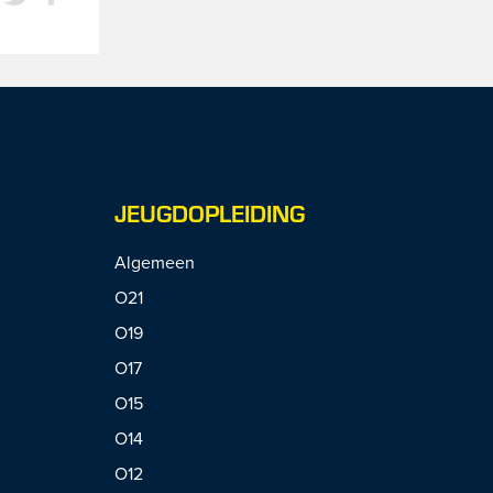
JEUGDOPLEIDING
Algemeen
O21
O19
O17
O15
O14
O12