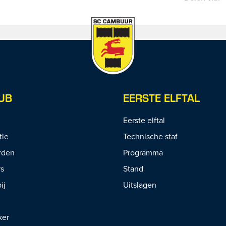
UB
EERSTE ELFTAL
Eerste elftal
tie
Technische staf
rden
Programma
rs
Stand
ij
Uitslagen
ker