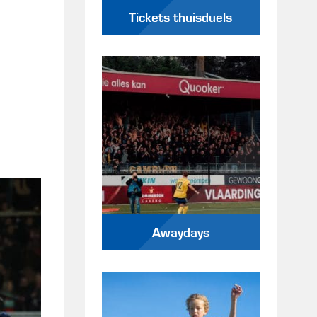
Tickets thuisduels
Awaydays