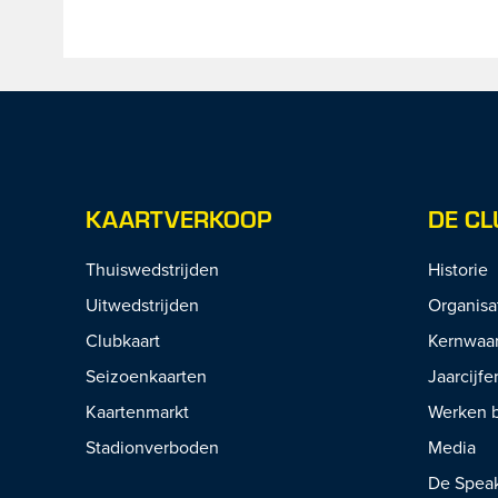
KAARTVERKOOP
DE CL
Thuiswedstrijden
Historie
Uitwedstrijden
Organisa
Clubkaart
Kernwaa
Seizoenkaarten
Jaarcijfe
Kaartenmarkt
Werken b
Stadionverboden
Media
De Spea