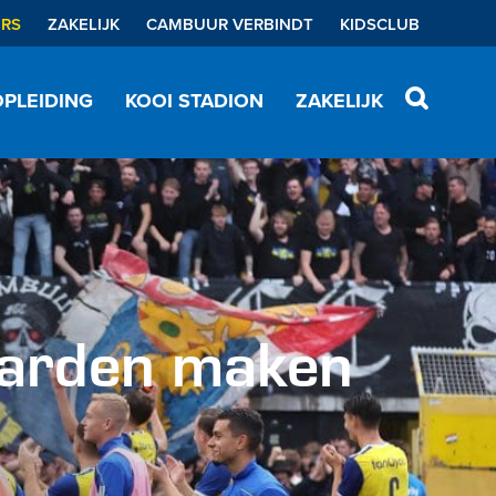
ERS
ZAKELIJK
CAMBUUR VERBINDT
KIDSCLUB
PLEIDING
KOOI STADION
ZAKELIJK
arden maken