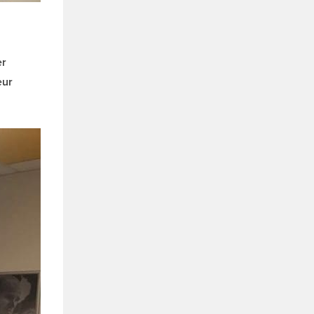
er
eur