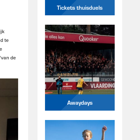
Tickets thuisduels
jk
d te
e
 ‘van de
Awaydays