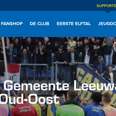
SUPPORT
FANSHOP
DE CLUB
EERSTE ELFTAL
JEUGDO
 Gemeente Leeuw
 Oud-Oost