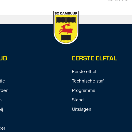
UB
EERSTE ELFTAL
Eerste elftal
tie
Technische staf
rden
Programma
rs
Stand
ij
Uitslagen
ker