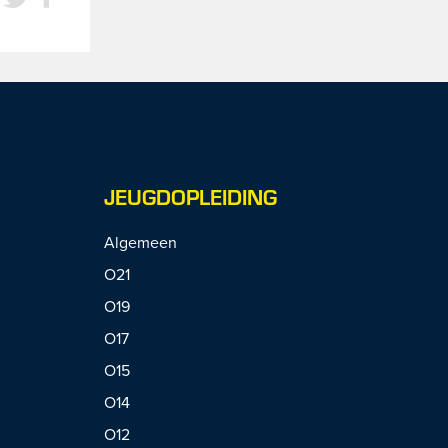
JEUGDOPLEIDING
Algemeen
O21
O19
O17
O15
O14
O12