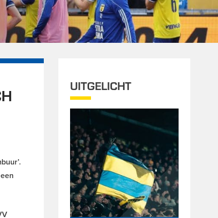
UITGELICHT
CH
buur’.
 een
 VV