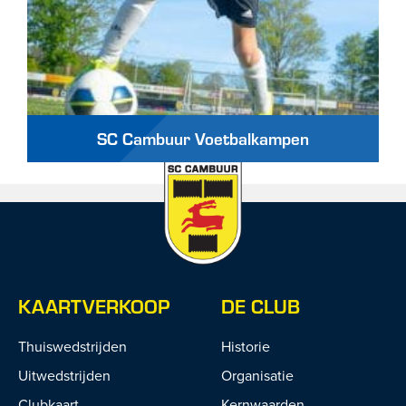
SC Cambuur Voetbalkampen
KAARTVERKOOP
DE CLUB
Thuiswedstrijden
Historie
Uitwedstrijden
Organisatie
Clubkaart
Kernwaarden