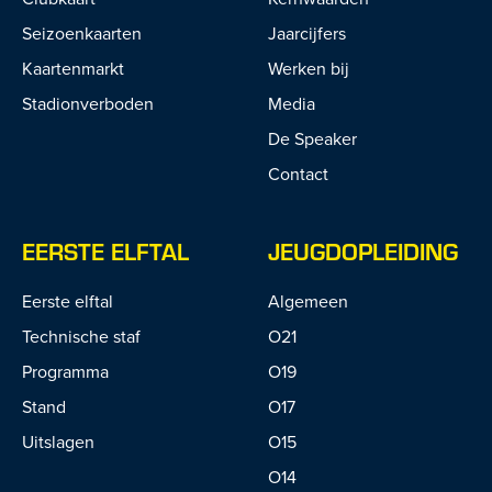
Seizoenkaarten
Jaarcijfers
Kaartenmarkt
Werken bij
Stadionverboden
Media
De Speaker
Contact
EERSTE ELFTAL
JEUGDOPLEIDING
Eerste elftal
Algemeen
Technische staf
O21
Programma
O19
Stand
O17
Uitslagen
O15
O14