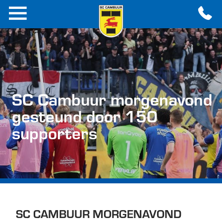
SC Cambuur morgenavond
gesteund door 150
supporters
SC CAMBUUR MORGENAVOND