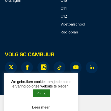
Uitslagen
O15
O14
O12
Voetbalschool
Regioplan
VOLG SC CAMBUUR
We gebruiken cookies om je de beste
ervaring op onze website te bieden.
Prima!
© 2026 SC Cambuur
Website door
Junction
Lees meer