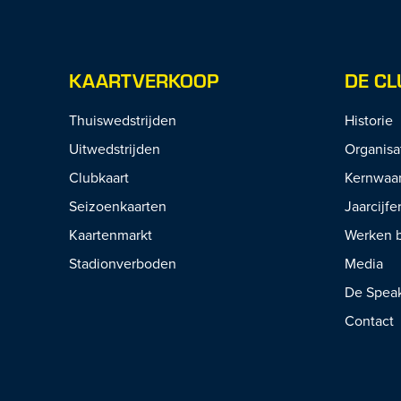
KAARTVERKOOP
DE CL
Thuiswedstrijden
Historie
Uitwedstrijden
Organisa
Clubkaart
Kernwaa
Seizoenkaarten
Jaarcijfe
Kaartenmarkt
Werken b
Stadionverboden
Media
De Spea
Contact