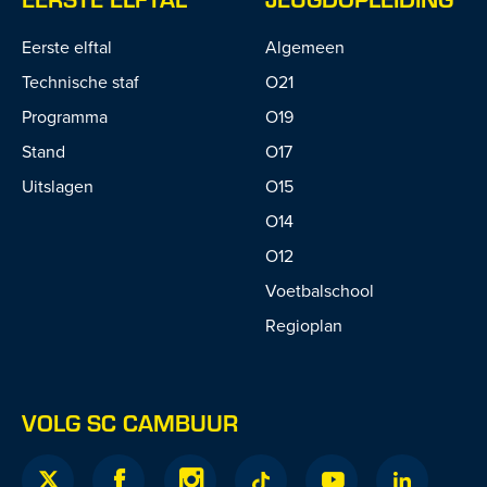
Eerste elftal
Algemeen
Technische staf
O21
Programma
O19
Stand
O17
Uitslagen
O15
O14
O12
Voetbalschool
Regioplan
VOLG SC CAMBUUR