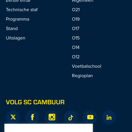
Technische staf
O21
Programma
O19
Stand
O17
Uitslagen
O15
O14
O12
Voetbalschool
Regioplan
VOLG SC CAMBUUR