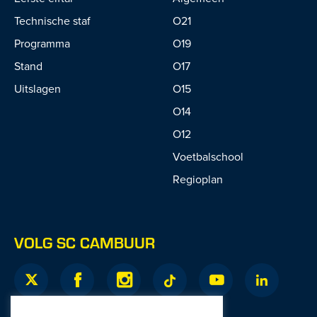
Technische staf
O21
Programma
O19
Stand
O17
Uitslagen
O15
O14
O12
Voetbalschool
Regioplan
VOLG SC CAMBUUR