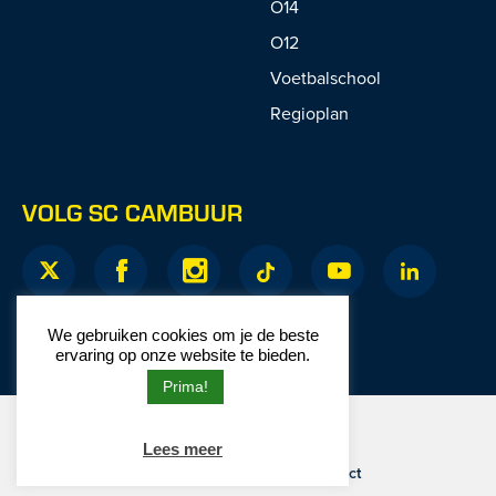
O14
O12
Voetbalschool
Regioplan
VOLG SC CAMBUUR
We gebruiken cookies om je de beste
ervaring op onze website te bieden.
Prima!
© 2026 SC Cambuur
Website door
Junction
Lees meer
Privacy
|
Disclaimer
|
Contact