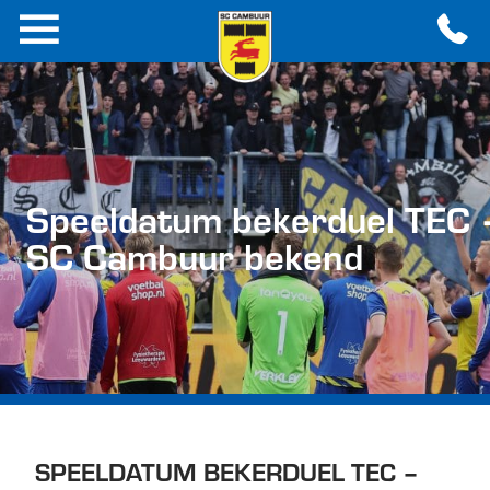
Speeldatum bekerduel TEC 
SC Cambuur bekend
SPEELDATUM BEKERDUEL TEC –