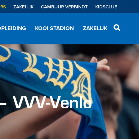
ERS
ZAKELIJK
CAMBUUR VERBINDT
KIDSCLUB
PLEIDING
KOOI STADION
ZAKELIJK
– VVV-Venlo