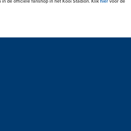
 in de officiële fanshop in het Kooi Stadion. Klik
hier
voor de