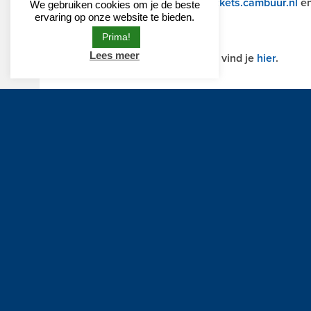
Kaarten worden verkocht via
tickets.cambuur.nl
en
We gebruiken cookies om je de beste
ervaring op onze website te bieden.
openingstijden van de fanshop.
Prima!
Lees meer
De prijzen van de losse kaarten vind je
hier
.
SC Cambuur – VVV-Venlo
Zondag 31 augustus | 16.45 uur
Kooi Stadion