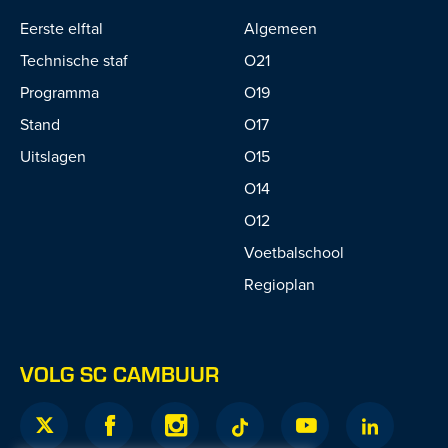
Eerste elftal
Algemeen
Technische staf
O21
Programma
O19
Stand
O17
Uitslagen
O15
O14
O12
Voetbalschool
Regioplan
VOLG SC CAMBUUR