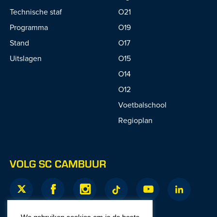
Technische staf
O21
Programma
O19
Stand
O17
Uitslagen
O15
O14
O12
Voetbalschool
Regioplan
VOLG SC CAMBUUR