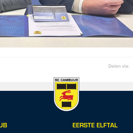
Delen via:
UB
EERSTE ELFTAL