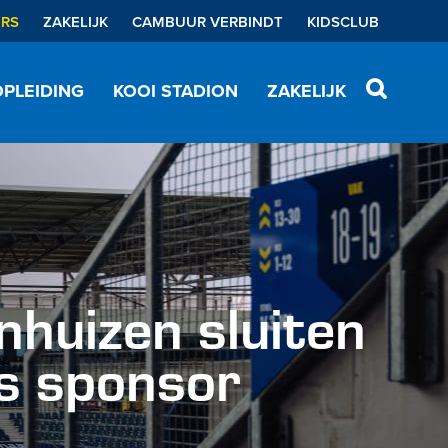
ERS
ZAKELIJK
CAMBUUR VERBINDT
KIDSCLUB
PLEIDING
KOOI STADION
ZAKELIJK
huizen sluiten
ls sponsor