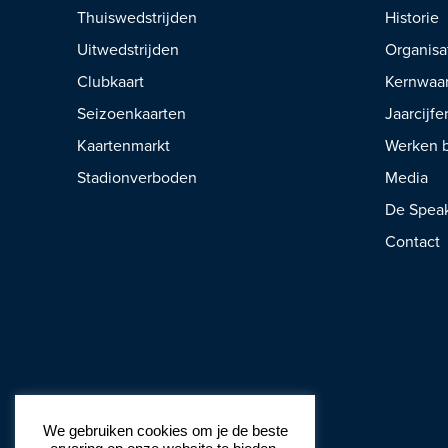
Thuiswedstrijden
Historie
Uitwedstrijden
Organisa
Clubkaart
Kernwaa
Seizoenkaarten
Jaarcijfe
Kaartenmarkt
Werken b
Stadionverboden
Media
De Spea
Contact
We gebruiken cookies om je de beste