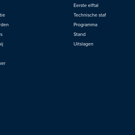
Eerste elftal
tie
Technische staf
rden
Programma
rs
Stand
ij
Uitslagen
ker