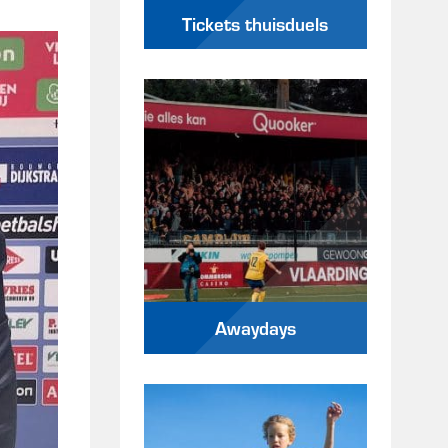
Tickets thuisduels
Awaydays