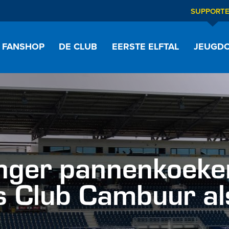
SUPPORT
FANSHOP
DE CLUB
EERSTE ELFTAL
JEUGDO
inger pannenkoeken
ss Club Cambuur a