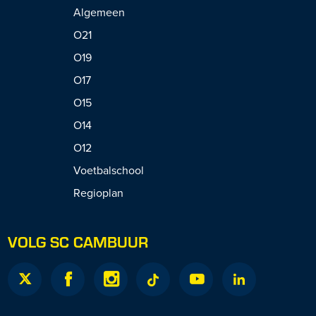
Algemeen
O21
O19
O17
O15
O14
O12
Voetbalschool
Regioplan
VOLG SC CAMBUUR