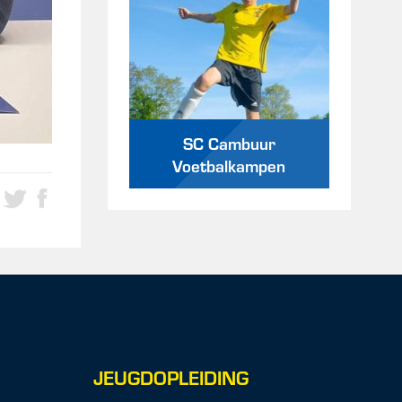
SC Cambuur
Voetbalkampen
JEUGDOPLEIDING