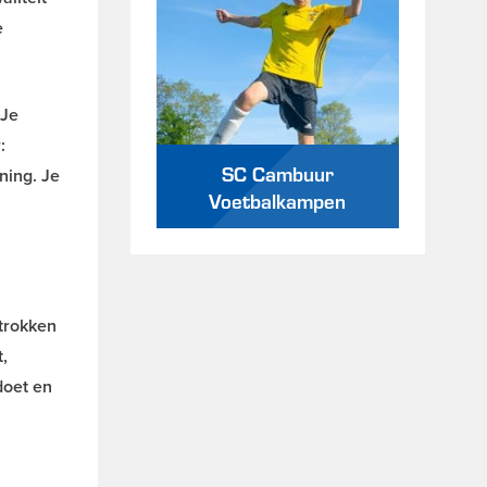
e
 Je
:
SC Cambuur
ning. Je
Voetbalkampen
etrokken
t,
doet en