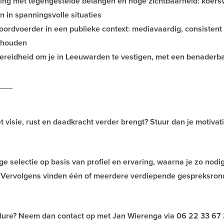
ng met tegengestelde belangen en hoge zichtbaarheid: koersv
n in spanningsvolle situaties
ordvoerder in een publieke context: mediavaardig, consistent
behouden
reidheid om je in Leeuwarden te vestigen, met een benaderb
___
visie, rust en daadkracht verder brengt? Stuur dan je motivat
e selectie op basis van profiel en ervaring, waarna je zo nodi
. Vervolgens vinden één of meerdere verdiepende gespreksro
edure? Neem dan contact op met Jan Wierenga via 06 22 33 67 