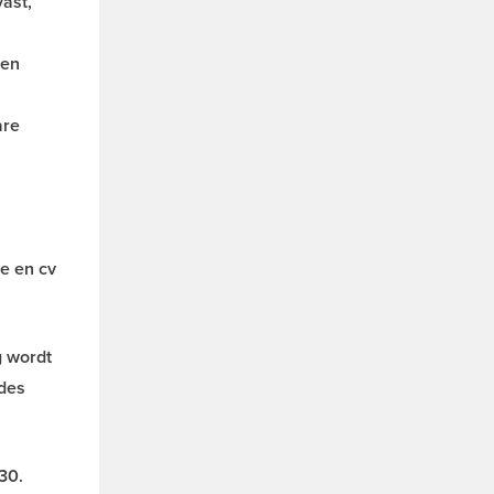
ast,
 en
are
ie en cv
g wordt
ndes
30.