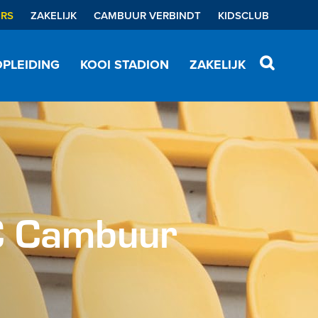
ERS
ZAKELIJK
CAMBUUR VERBINDT
KIDSCLUB
PLEIDING
KOOI STADION
ZAKELIJK
C Cambuur