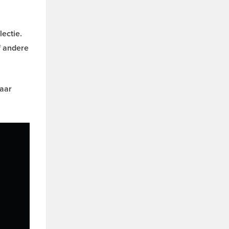
ectie.
f andere
naar