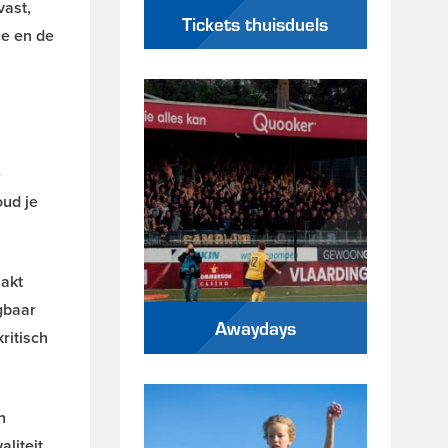
vast,
Tickets thuisduels
ce en de
e
oud je
aakt
gbaar
Awaydays
ritisch
h
aliteit