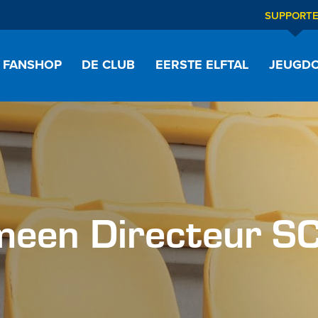
SUPPORT
FANSHOP
DE CLUB
EERSTE ELFTAL
JEUGDO
meen Directeur S