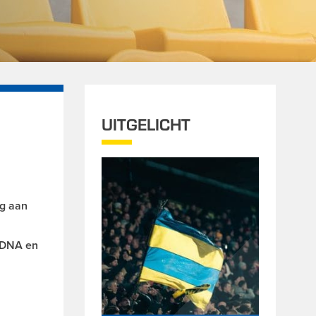
UITGELICHT
ng aan
r-DNA en