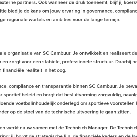
terne partners. Ook wanneer de druk toeneemt, blijf jij koers
itie bied je de kans om jouw ervaring in governance, complian
e regionale wortels en ambities voor de lange termijn.
_
otale organisatie van SC Cambuur. Je ontwikkelt en realiseert d
n en zorgt voor een stabiele, professionele structuur. Daarbij h
inanciële realiteit in het oog.
ance, compliance en transparantie binnen SC Cambuur. Je bew
 sportief beleid en borgt dat besluitvorming zorgvuldig, navol
doende voetbalinhoudelijk onderlegd om sportieve voorstellen k
der op de stoel van de technische uitvoering te gaan zitten.
af en werkt nauw samen met de Technisch Manager. De Technisc
ng; jij borgt de strategische lijn, de financiële kaders en de kw