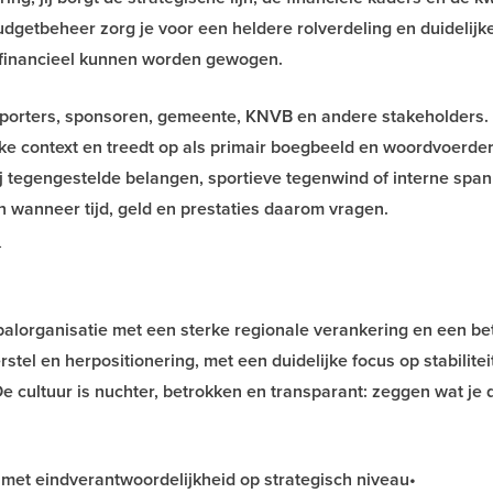
udgetbeheer zorg je voor een heldere rolverdeling en duidelijk
n financieel kunnen worden gewogen.
pporters, sponsoren, gemeente, KNVB en andere stakeholders.
e context en treedt op als primair boegbeeld en woordvoerder
ij tegengestelde belangen, sportieve tegenwind of interne span
n wanneer tijd, geld en prestaties daarom vragen.
_
balorganisatie met een sterke regionale verankering en een b
stel en herpositionering, met een duidelijke focus op stabilitei
De cultuur is nuchter, betrokken en transparant: zeggen wat je 
 met eindverantwoordelijkheid op strategisch niveau•