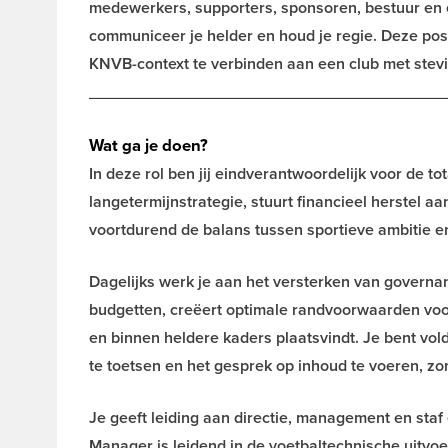
medewerkers, supporters, sponsoren, bestuur en ex
communiceer je helder en houd je regie. Deze pos
KNVB-context te verbinden aan een club met stevig
_______________________________________
Wat ga je doen?
In deze rol ben jij eindverantwoordelijk voor de t
langetermijnstrategie, stuurt financieel herstel aa
voortdurend de balans tussen sportieve ambitie en f
Dagelijks werk je aan het versterken van govern
budgetten, creëert optimale randvoorwaarden voor
en binnen heldere kaders plaatsvindt. Je bent vol
te toetsen en het gesprek op inhoud te voeren, zon
Je geeft leiding aan directie, management en st
Manager is leidend in de voetbaltechnische uitvoeri