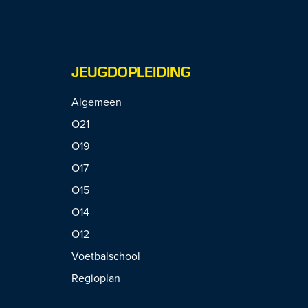
JEUGDOPLEIDING
Algemeen
O21
O19
O17
O15
O14
O12
Voetbalschool
Regioplan