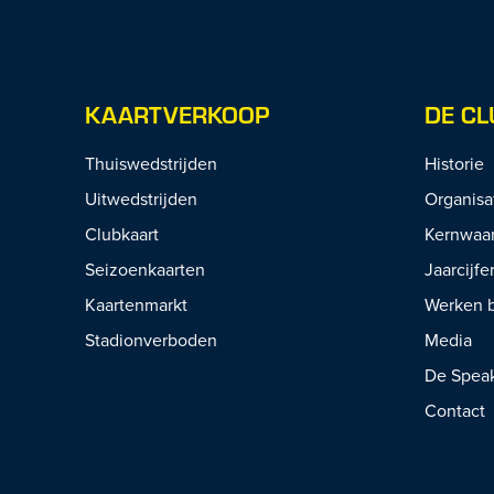
KAARTVERKOOP
DE CL
Thuiswedstrijden
Historie
Uitwedstrijden
Organisa
Clubkaart
Kernwaa
Seizoenkaarten
Jaarcijfe
Kaartenmarkt
Werken b
Stadionverboden
Media
De Spea
Contact