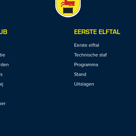
UB
EERSTE ELFTAL
Eerste elftal
tie
Technische staf
rden
Programma
rs
Stand
ij
Uitslagen
ker