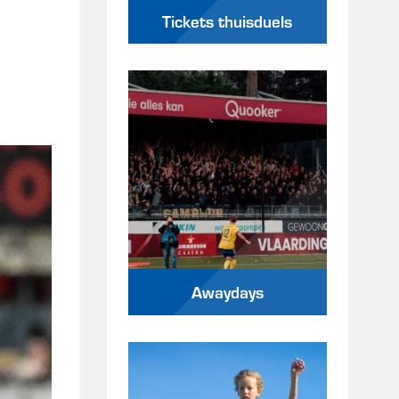
Tickets thuisduels
Awaydays