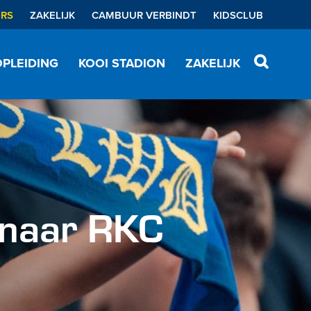
ERS
ZAKELIJK
CAMBUUR VERBINDT
KIDSCLUB
PLEIDING
KOOI STADION
ZAKELIJK
 naar RKC