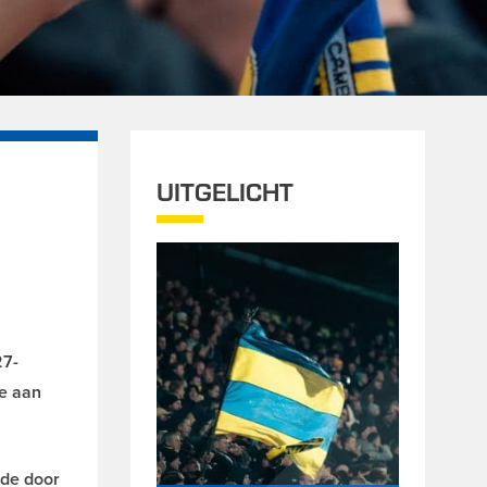
UITGELICHT
27-
de aan
ede door