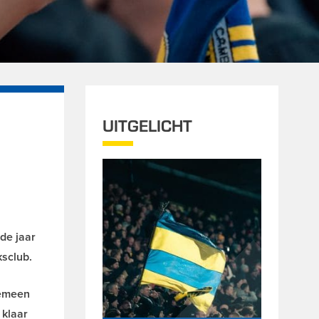
UITGELICHT
de jaar
ksclub.
gemeen
 klaar