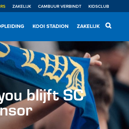
ERS
ZAKELIJK
CAMBUUR VERBINDT
KIDSCLUB
PLEIDING
KOOI STADION
ZAKELIJK
ou blijft SC
onsor