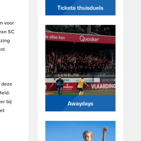
Tickets thuisduels
en voor
van SC
jzing
ant
e deze
Held-
r bij
Awaydays
et