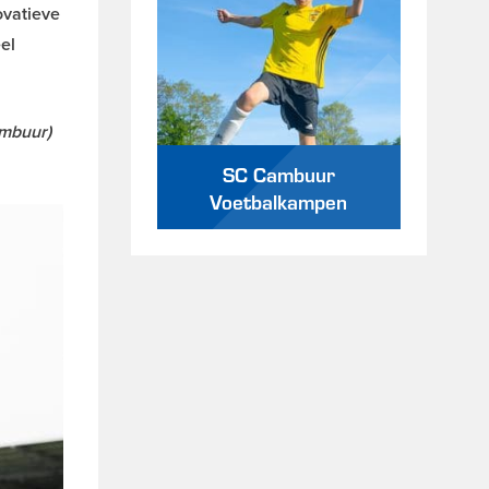
ovatieve
el
ambuur)
SC Cambuur
Voetbalkampen