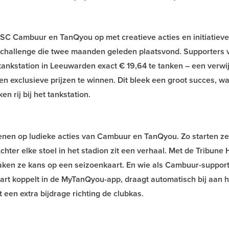
 SC Cambuur en TanQyou op met creatieve acties en initiatiev
kchallenge die twee maanden geleden plaatsvond. Supporters 
nkstation in Leeuwarden exact € 19,64 te tanken – een verwi
en exclusieve prijzen te winnen. Dit bleek een groot succes, w
 rij bij het tankstation.
enen op ludieke acties van Cambuur en TanQyou. Zo starten z
Achter elke stoel in het stadion zit een verhaal. Met de Tribune 
aken ze kans op een seizoenkaart. En wie als Cambuur-supporte
aart koppelt in de MyTanQyou-app, draagt automatisch bij aan h
t een extra bijdrage richting de clubkas.