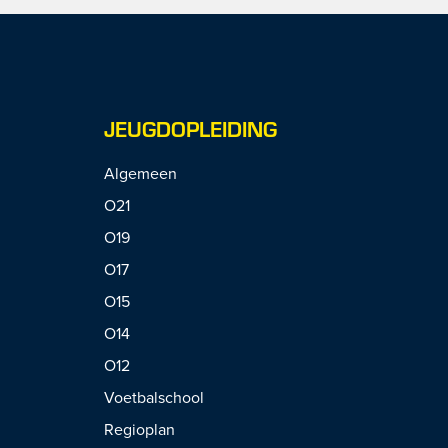
JEUGDOPLEIDING
Algemeen
O21
O19
O17
O15
O14
O12
Voetbalschool
Regioplan