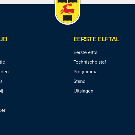
UB
EERSTE ELFTAL
Eerste elftal
tie
Technische staf
rden
Programma
rs
Stand
ij
Uitslagen
ker