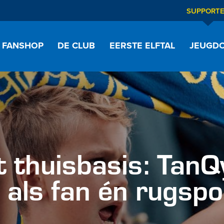
SUPPORT
FANSHOP
DE CLUB
EERSTE ELFTAL
JEUGDO
 thuisbasis: TanQy
als fan én rugsp