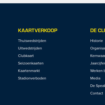
KAARTVERKOOP
DE CL
Thuiswedstrijden
Historie
Uitwedstrijden
Organisa
Clubkaart
Kernwaa
Seizoenkaarten
Jaarcijfe
Kaartenmarkt
Werken b
Stadionverboden
Media
De Spea
Contact