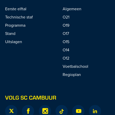
Eerste elftal
Algemeen
Technische staf
O21
Programma
O19
Stand
O17
Uitslagen
O15
O14
O12
Voetbalschool
Regioplan
VOLG SC CAMBUUR