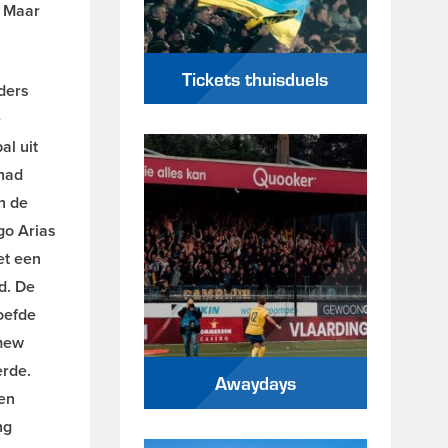
. Maar
Tickets thuisduels
ders
e
al uit
 had
n de
go Arias
et een
d. De
oefde
omew
erde.
Awaydays
en
ng