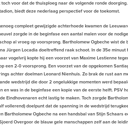
k toch voor dat de thuisploeg naar de volgende ronde doorging
Stadion, biedt deze nederlaag perspectief voor de toekomst.
nagenoeg compleet gewijzigde achterhoede kwamen de Leeuwar
sheuvel zorgde in de beginfase een aantal malen voor de nodig
schop al vroeg op voorsprong. Bartholomew Ogbeche wist de b
 Jürgen Locadia doeltreffend raak schoot. In de 35e minuut
aar vogelvrij kopte hij een voorzet van Maxime Lestienne tege
g op een 2-0 voorsprong. Een voorzet van de opgekomen Santia
rings achter doelman Leonard Nienhuis. Zo brak de rust aan m
gaande wedstrijd die door 2 ongelukkige momenten werd bepaal
en en was in de beginfase een kopie van de eerste helft. PSV h
 de Eindhovenaren echt lastig te maken. Toch zorgde Barthol
f vollerend) doelpunt dat de spanning in de wedstrijd terugke
oen Bartholomew Ogbeche na een handsbal van Stijn Schaars e
d Sjoerd Overgoor de blauw gele manschappen zelf aan de leidi