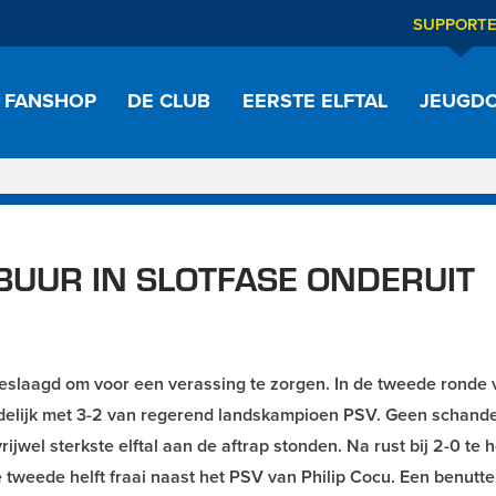
SUPPORT
FANSHOP
DE CLUB
EERSTE ELFTAL
JEUGDO
UUR IN SLOTFASE ONDERUIT
eslaagd om voor een verassing te zorgen. In de tweede ronde 
delijk met 3-2 van regerend landskampioen PSV. Geen schande
jwel sterkste elftal aan de aftrap stonden. Na rust bij 2-0 te
 tweede helft fraai naast het PSV van Philip Cocu. Een benutte