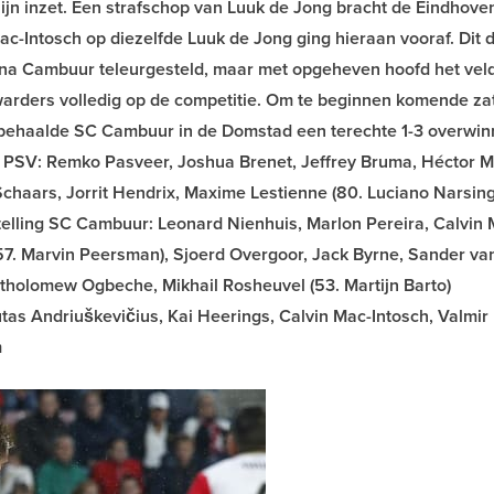
n inzet. Een strafschop van Luuk de Jong bracht de Eindhove
ac-Intosch op diezelfde Luuk de Jong ging hieraan vooraf. Dit 
aarna Cambuur teleurgesteld, maar met opgeheven hoofd het veld 
warders volledig op de competitie. Om te beginnen komende z
r behaalde SC Cambuur in de Domstad een terechte 1-3 overwin
ng PSV: Remko Pasveer, Joshua Brenet, Jeffrey Bruma, Héctor 
 Schaars, Jorrit Hendrix, Maxime Lestienne (80. Luciano Narsing
telling SC Cambuur: Leonard Nienhuis, Marlon Pereira, Calvin 
(57. Marvin Peersman), Sjoerd Overgoor, Jack Byrne, Sander va
rtholomew Ogbeche, Mikhail Rosheuvel (53. Martijn Barto)
tas Andriuškevičius, Kai Heerings, Calvin Mac-Intosch, Valmir
m