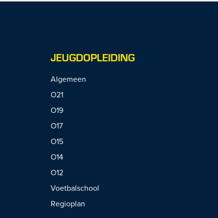
JEUGDOPLEIDING
Algemeen
O21
O19
O17
O15
O14
O12
Voetbalschool
Regioplan