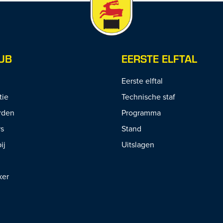
UB
EERSTE ELFTAL
Eerste elftal
tie
Technische staf
rden
Programma
rs
Stand
ij
Uitslagen
ker