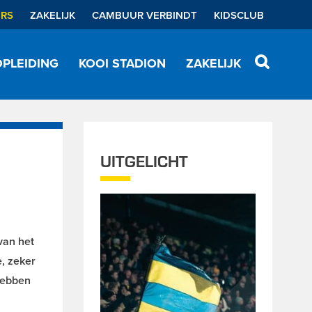
ERS
ZAKELIJK
CAMBUUR VERBINDT
KIDSCLUB
PLEIDING
KOOI STADION
ZAKELIJK
UITGELICHT
van het
, zeker
 hebben