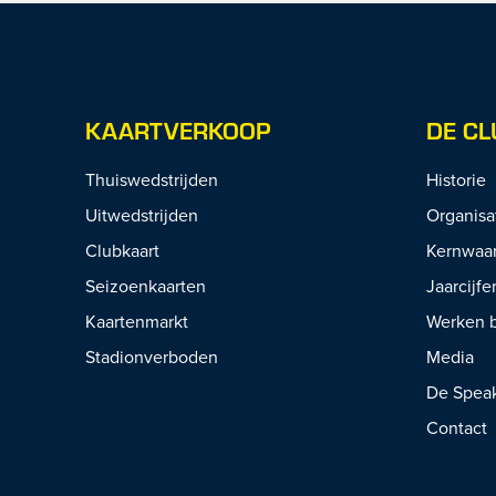
KAARTVERKOOP
DE CL
Thuiswedstrijden
Historie
Uitwedstrijden
Organisa
Clubkaart
Kernwaa
Seizoenkaarten
Jaarcijfe
Kaartenmarkt
Werken b
Stadionverboden
Media
De Spea
Contact