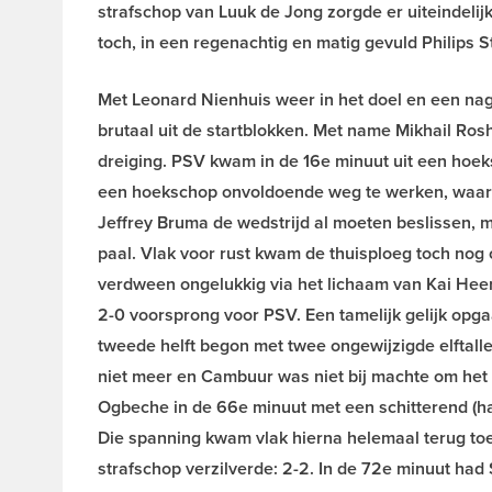
strafschop van Luuk de Jong zorgde er uiteindelij
toch, in een regenachtig en matig gevuld Philips 
Met Leonard Nienhuis weer in het doel en een 
brutaal uit de startblokken. Met name Mikhail Ro
dreiging. PSV kwam in de 16e minuut uit een hoek
een hoekschop onvoldoende weg te werken, waarna
Jeffrey Bruma de wedstrijd al moeten beslissen, m
paal. Vlak voor rust kwam de thuisploeg toch no
verdween ongelukkig via het lichaam van Kai Hee
2-0 voorsprong voor PSV. Een tamelijk gelijk op
tweede helft begon met twee ongewijzigde elftall
niet meer en Cambuur was niet bij machte om het
Ogbeche in de 66e minuut met een schitterend (hal
Die spanning kwam vlak hierna helemaal terug t
strafschop verzilverde: 2-2. In de 72e minuut ha