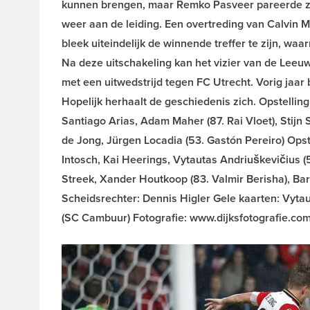
kunnen brengen, maar Remko Pasveer pareerde zij
weer aan de leiding. Een overtreding van Calvin M
bleek uiteindelijk de winnende treffer te zijn, w
Na deze uitschakeling kan het vizier van de Leeu
met een uitwedstrijd tegen FC Utrecht. Vorig jaa
Hopelijk herhaalt de geschiedenis zich. Opstelli
Santiago Arias, Adam Maher (87. Rai Vloet), Stijn
de Jong, Jürgen Locadia (53. Gastón Pereiro) Ops
Intosch, Kai Heerings, Vytautas Andriuškevičius 
Streek, Xander Houtkoop (83. Valmir Berisha), Ba
Scheidsrechter: Dennis Higler Gele kaarten: Vytau
(SC Cambuur) Fotografie: www.dijksfotografie.co