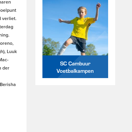
naren
doelpunt
verliet.
aterdag
ning.
Moreno,
h), Luuk
Mac-
SC Cambuur
n der
Voetbalkampen
 Berisha