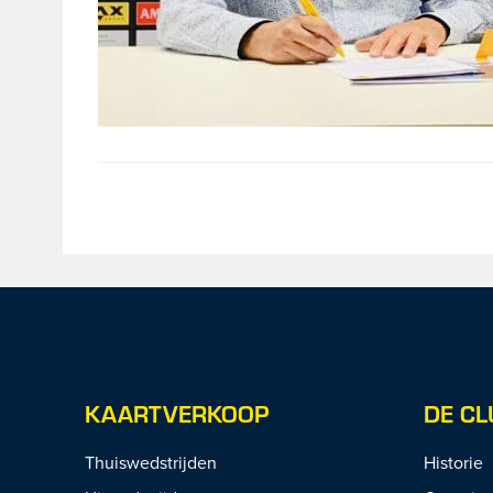
KAARTVERKOOP
DE CL
Thuiswedstrijden
Historie