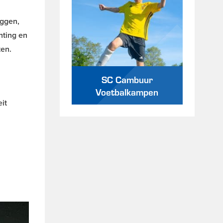
eggen,
hting en
ten.
SC Cambuur
Voetbalkampen
it