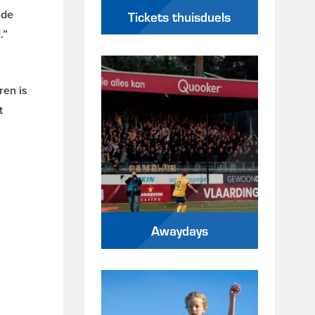
 de
Tickets thuisduels
.”
ren is
t
Awaydays