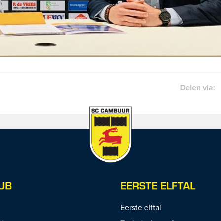
Delen via:
UB
EERSTE ELFTAL
Eerste elftal