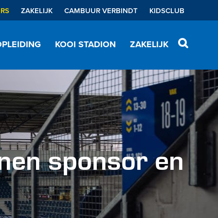
ERS
ZAKELIJK
CAMBUUR VERBINDT
KIDSCLUB
PLEIDING
KOOI STADION
ZAKELIJK
nen sponsor en