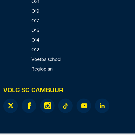
O21
O19
O17
O15
O14
O12
Voetbalschool
Regioplan
VOLG SC CAMBUUR