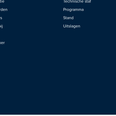
tie
Technische staf
rden
Programma
rs
Stand
ij
Uitslagen
ker