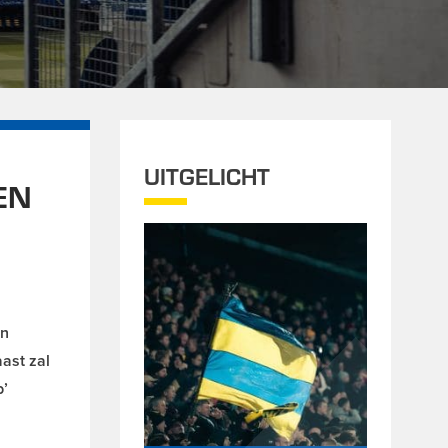
UITGELICHT
EN
en
ast zal
b’