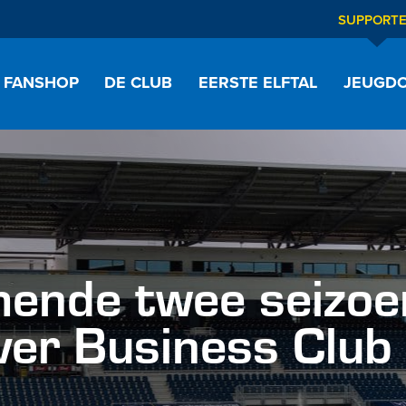
SUPPORT
FANSHOP
DE CLUB
EERSTE ELFTAL
JEUGDO
mende twee seizoe
er Business Club