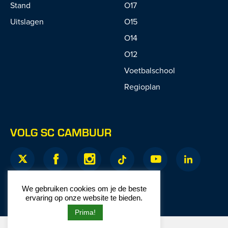
Stand
O17
Uitslagen
O15
O14
O12
Voetbalschool
Regioplan
VOLG SC CAMBUUR
We gebruiken cookies om je de beste
ervaring op onze website te bieden.
Prima!