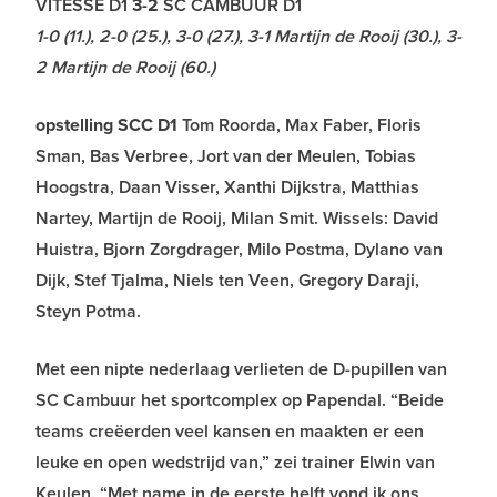
VITESSE D1
3-2
SC CAMBUUR D1
1-0 (11.), 2-0 (25.), 3-0 (27.), 3-1 Martijn de Rooij (30.), 3-
2 Martijn de Rooij (60.)
opstelling SCC D1
Tom Roorda, Max Faber, Floris
Sman, Bas Verbree, Jort van der Meulen, Tobias
Hoogstra, Daan Visser, Xanthi Dijkstra, Matthias
Nartey, Martijn de Rooij, Milan Smit. Wissels: David
Huistra, Bjorn Zorgdrager, Milo Postma, Dylano van
Dijk, Stef Tjalma, Niels ten Veen, Gregory Daraji,
Steyn Potma.
Met een nipte nederlaag verlieten de D-pupillen van
SC Cambuur het sportcomplex op Papendal. “Beide
teams creëerden veel kansen en maakten er een
leuke en open wedstrijd van,” zei trainer Elwin van
Keulen. “Met name in de eerste helft vond ik ons