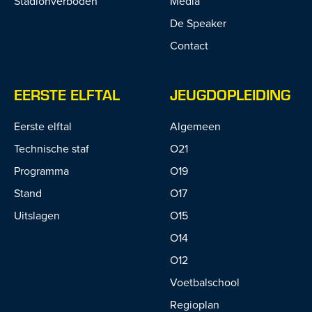
Stadionverboden
Media
De Speaker
Contact
EERSTE ELFTAL
JEUGDOPLEIDING
Eerste elftal
Algemeen
Technische staf
O21
Programma
O19
Stand
O17
Uitslagen
O15
O14
O12
Voetbalschool
Regioplan