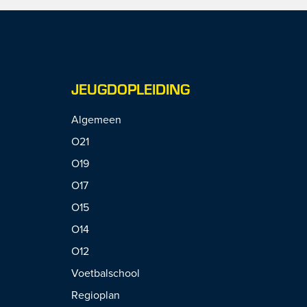
JEUGDOPLEIDING
Algemeen
O21
O19
O17
O15
O14
O12
Voetbalschool
Regioplan