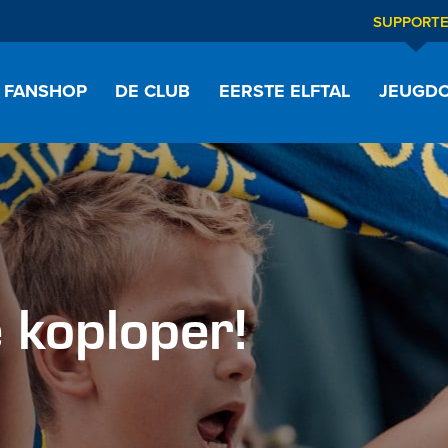
SUPPORT
FANSHOP
DE CLUB
EERSTE ELFTAL
JEUGDO
e koploper!