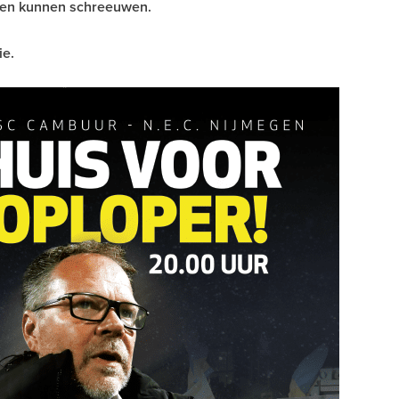
ten kunnen schreeuwen.
ie.