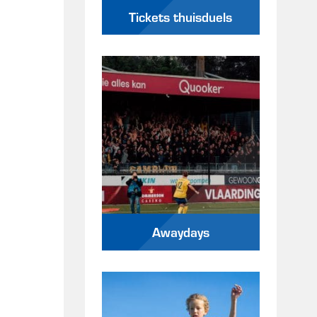
Tickets thuisduels
Awaydays