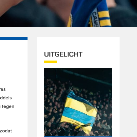
UITGELICHT
was
iddels
g tegen
 zodat