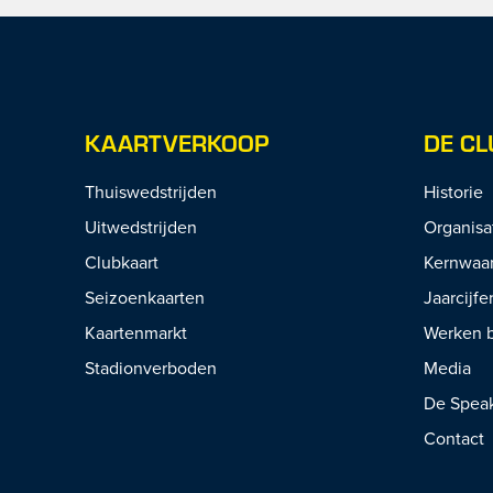
KAARTVERKOOP
DE CL
Thuiswedstrijden
Historie
Uitwedstrijden
Organisa
Clubkaart
Kernwaa
Seizoenkaarten
Jaarcijfe
Kaartenmarkt
Werken b
Stadionverboden
Media
De Spea
Contact