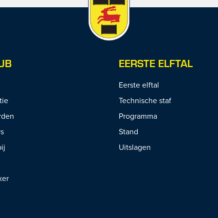
UB
EERSTE ELFTAL
Eerste elftal
tie
Technische staf
rden
Programma
rs
Stand
ij
Uitslagen
ker