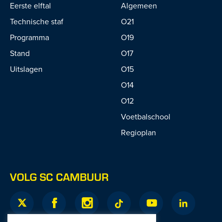
Eerste elftal
Algemeen
Technische staf
O21
Programma
O19
Stand
O17
Uitslagen
O15
O14
O12
Voetbalschool
Regioplan
VOLG SC CAMBUUR