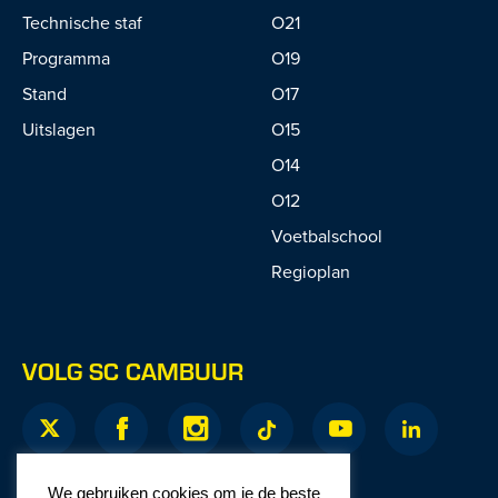
Technische staf
O21
Programma
O19
Stand
O17
Uitslagen
O15
O14
O12
Voetbalschool
Regioplan
VOLG SC CAMBUUR
We gebruiken cookies om je de beste