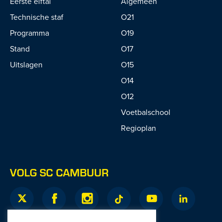
Eerste elftal
Algemeen
Technische staf
O21
Programma
O19
Stand
O17
Uitslagen
O15
O14
O12
Voetbalschool
Regioplan
VOLG SC CAMBUUR