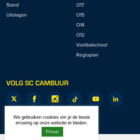
Stand
O17
Uitslagen
O15
O14
O12
Voetbalschool
Regioplan
VOLG SC CAMBUUR
We gebruiken cookies om je de beste
ervaring op onze website te bieden.
Prima!