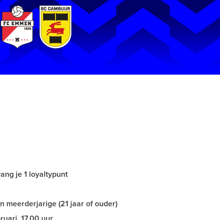
ng je 1 loyaltypunt
 meerderjarige (21 jaar of ouder)
uari, 17.00 uur