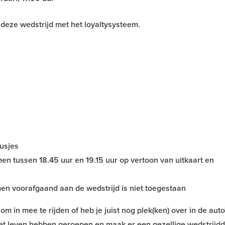
 deze wedstrijd met het loyaltysysteem.
usjes
n tussen 18.45 uur en 19.15 uur op vertoon van uitkaart en
n voorafgaand aan de wedstrijd is niet toegestaan
 om in mee te rijden of heb je juist nog plek(ken) over in de aut
et leven hebben geroepen en maak er een gezellige wedstrijdd