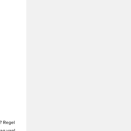
o? Regel
ag van!