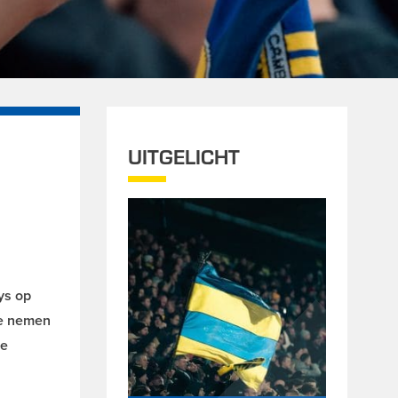
UITGELICHT
ys op
te nemen
re