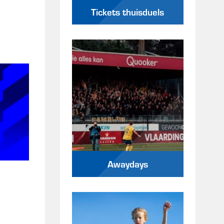
Tickets thuisduels
Awaydays