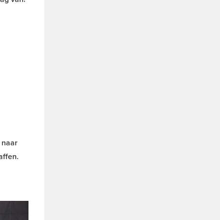
 naar
affen.