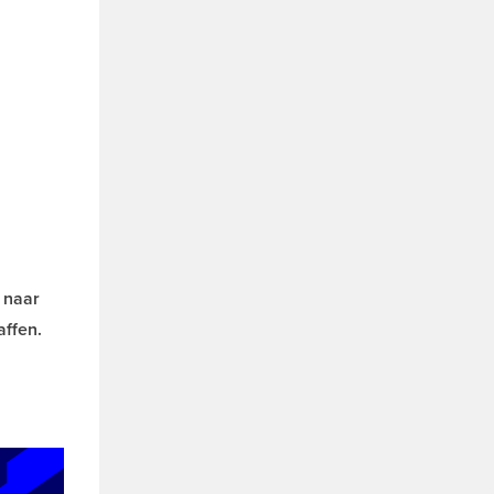
 naar
affen.