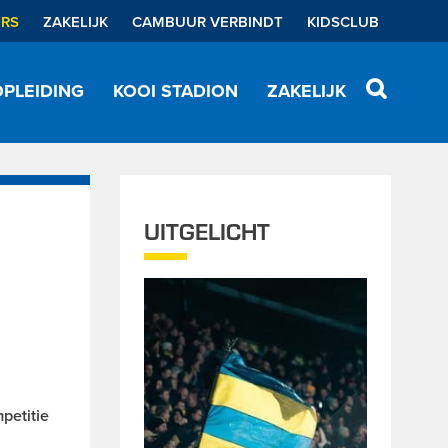
ERS
ZAKELIJK
CAMBUUR VERBINDT
KIDSCLUB
PLEIDING
KOOI STADION
ZAKELIJK
UITGELICHT
petitie