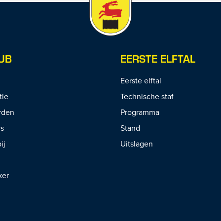
UB
EERSTE ELFTAL
Eerste elftal
tie
Technische staf
rden
Programma
rs
Stand
ij
Uitslagen
ker