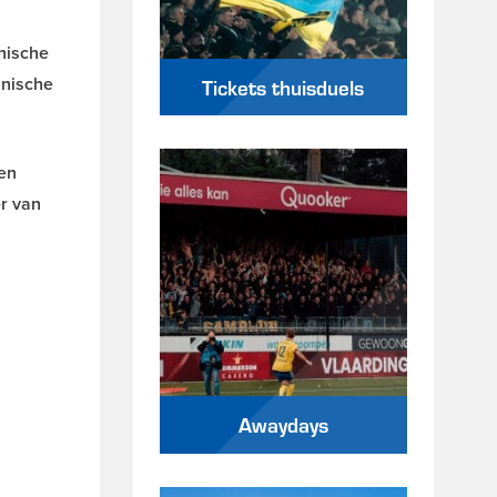
nische
hnische
Tickets thuisduels
 en
er van
Awaydays