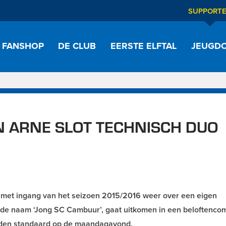
SUPPORT
FANSHOP
DE CLUB
EERSTE ELFTAL
JEUGDO
N ARNE SLOT TECHNISCH DUO
met ingang van het seizoen 2015/2016 weer over een eigen
er de naam ‘Jong SC Cambuur’, gaat uitkomen in een beloftencom
ijden standaard op de maandagavond.