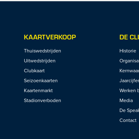
KAARTVERKOOP
DE CL
Thuiswedstrijden
Historie
Uitwedstrijden
Organisa
Clubkaart
Kernwaa
Seizoenkaarten
Jaarcijfe
Kaartenmarkt
Werken b
Stadionverboden
Media
De Spea
Contact