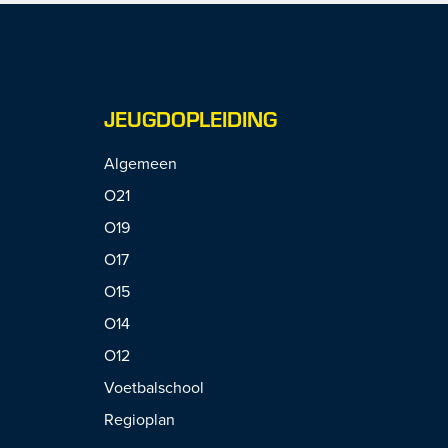
JEUGDOPLEIDING
Algemeen
O21
O19
O17
O15
O14
O12
Voetbalschool
Regioplan