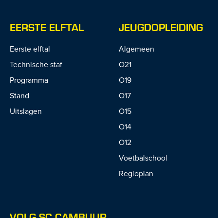
EERSTE ELFTAL
JEUGDOPLEIDING
Eerste elftal
Algemeen
Technische staf
O21
Programma
O19
Stand
O17
Uitslagen
O15
O14
O12
Voetbalschool
Regioplan
VOLG SC CAMBUUR