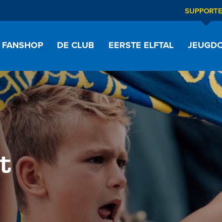
SUPPORT
FANSHOP
DE CLUB
EERSTE ELFTAL
JEUGDO
t