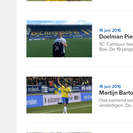
16 juni 2016
Doelman Pie
SC Cambuur heef
Bos. De 19-jari
16 juni 2016
Martijn Bart
Ook komend seiz
verdedigen. De s