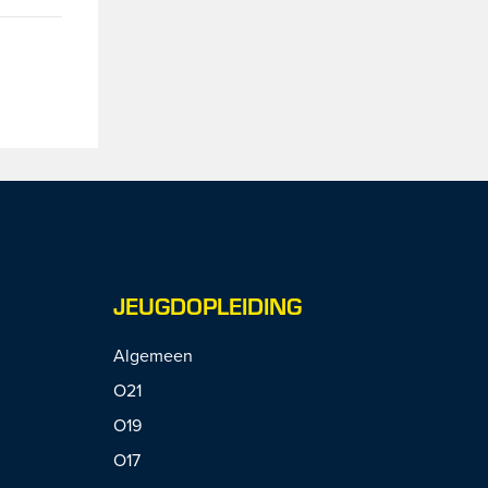
JEUGDOPLEIDING
Algemeen
O21
O19
O17