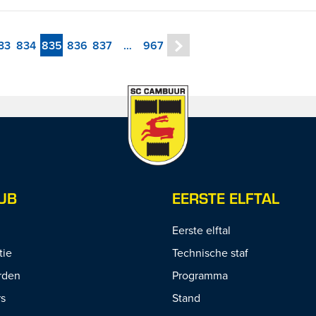
33
834
835
836
837
…
967
UB
EERSTE ELFTAL
Eerste elftal
tie
Technische staf
rden
Programma
rs
Stand