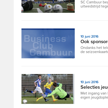
SC Cambuur begi
uitwedstrijd tege
10 juni 2016
Ook sponsore
Ondanks het tel
de seizoenkaarte
10 juni 2016
Selecties j
Met ingang van 
eigen jeugdople