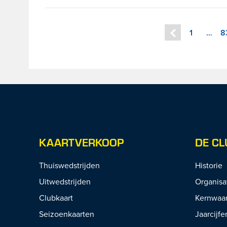
1
…
8
KAARTVERKOOP
DE CL
Thuiswedstrijden
Historie
Uitwedstrijden
Organisa
Clubkaart
Kernwaa
Seizoenkaarten
Jaarcijfe