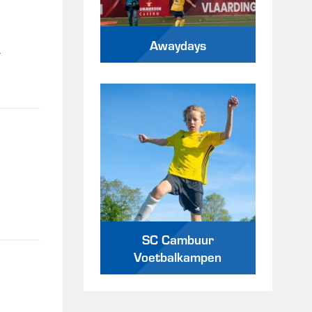
Awaydays
r
SC Cambuur
Voetbalkampen