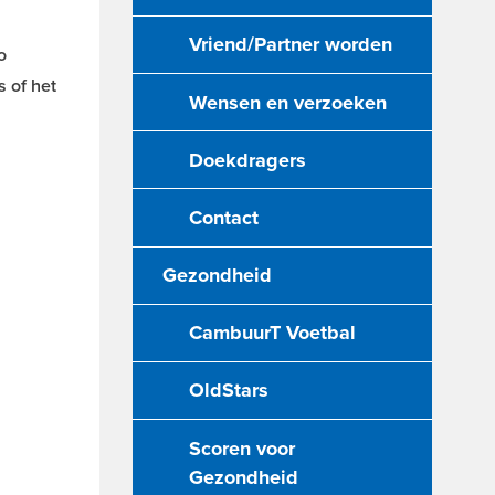
Vriend/Partner worden
o
 of het
Wensen en verzoeken
Doekdragers
Contact
Gezondheid
CambuurT Voetbal
OldStars
Scoren voor
Gezondheid