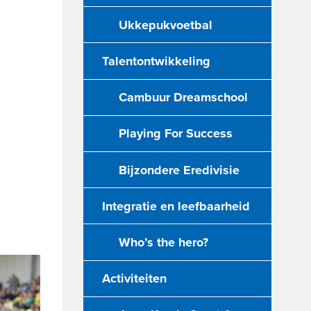
Ukkepukvoetbal
Talentontwikkeling
Cambuur Dreamschool
Playing For Success
Bijzondere Eredivisie
Integratie en leefbaarheid
Who’s the hero?
Activiteiten