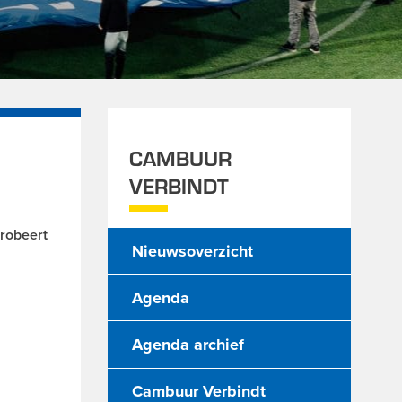
CAMBUUR
VERBINDT
probeert
Nieuwsoverzicht
Agenda
Agenda archief
Cambuur Verbindt