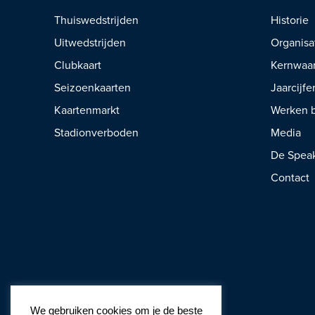
Thuiswedstrijden
Historie
Uitwedstrijden
Organisa
Clubkaart
Kernwaa
Seizoenkaarten
Jaarcijfe
Kaartenmarkt
Werken b
Stadionverboden
Media
De Spea
Contact
We gebruiken cookies om je de beste