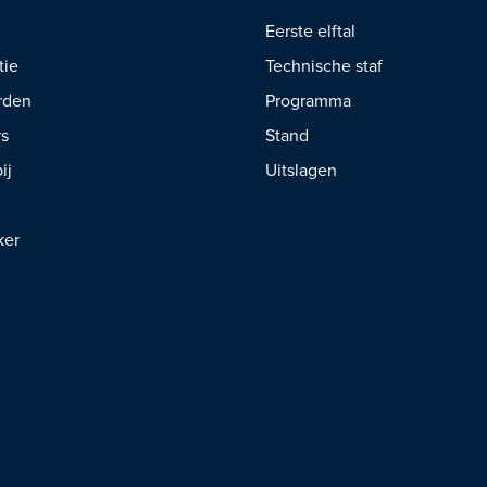
Eerste elftal
tie
Technische staf
rden
Programma
rs
Stand
ij
Uitslagen
ker