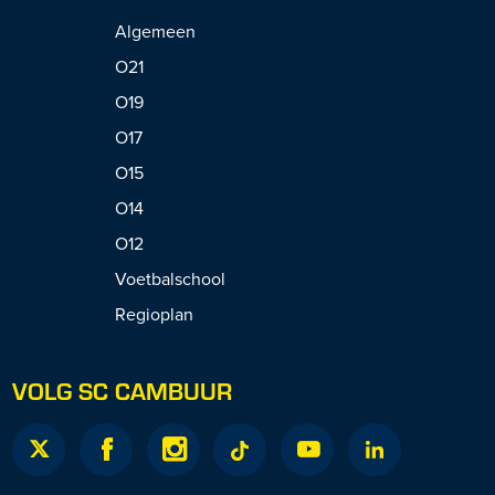
Algemeen
O21
O19
O17
O15
O14
O12
Voetbalschool
Regioplan
VOLG SC CAMBUUR